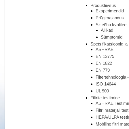
Produktiivsus
Eksperimendid
Prügimajandus
Siseõhu kvaliteet
Allikad
Sümptomid
Spetsifikatsioonid ja
ASHRAE
EN 13779
EN 1822
EN 779
Filtertehnoloogia
ISO 14644
UL 900
Filtrite testimine
ASHRAE Testimi
Filtri materjali te
HEPA/ULPA testi
Mobiilne filtri mat