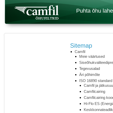
Puhta õhu lah
Sitemap
Camfil
Meie väärtused
Siseõhukvaliteedipr
Tegevusalad
Äri põhimõte
ISO 16890 standard
Camfil ja jätkusuu
Camfilcairing
Camfilcairing ko
Hi-Flo ES (Energi
Keskkonnateadlik