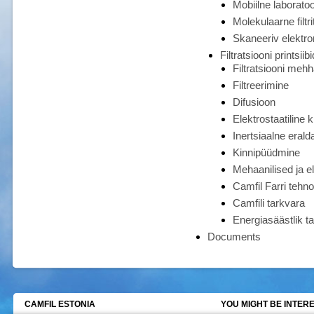
Mobiilne laborato
Molekulaarne filtri
Skaneeriv elektr
Filtratsiooni printsiibi
Filtratsiooni meh
Filtreerimine
Difusioon
Elektrostaatiline
Inertsiaalne eral
Kinnipüüdmine
Mehaanilised ja ele
Camfil Farri tehn
Camfili tarkvara
Energiasäästlik t
Documents
CAMFIL ESTONIA
YOU MIGHT BE INTERE