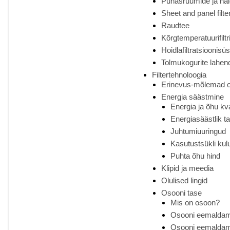
Puhasruumide ja haig
Sheet and panel filte
Raudtee
Kõrgtemperatuurifiltr
Hoidlafiltratsioonisü
Tolmukogurite lahe
Filtertehnoloogia
Erinevus-mõlemad on 
Energia säästmine
Energia ja õhu kv
Energiasäästlik t
Juhtumiuuringud
Kasutustsükli kul
Puhta õhu hind
Klipid ja meedia
Olulised lingid
Osooni tase
Mis on osoon?
Osooni eemaldam
Osooni eemaldami