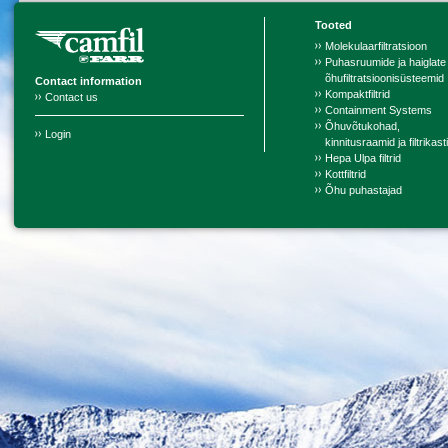
Tooted
Molekulaarfiltratsioon
Puhasruumide ja haiglate
õhufiltratsioonisüsteemid
Contact information
Kompaktfiltrid
Contact us
Containment Systems
Õhuvõtukohad,
Login
kinnitusraamid ja filtrikast
Hepa Ulpa filtrid
Kottfiltrid
Õhu puhastajad