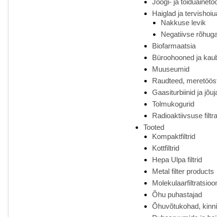
Joogi- ja toiduainetö
Haiglad ja tervishoi
Nakkuse levik
Negatiivse rõhug
Biofarmaatsia
Büroohooned ja ka
Muuseumid
Raudteed, meretöös
Gaasiturbiinid ja jõ
Tolmukogurid
Radioaktiivsuse filtr
Tooted
Kompaktfiltrid
Kottfiltrid
Hepa Ulpa filtrid
Metal filter products
Molekulaarfiltratsioo
Õhu puhastajad
Õhuvõtukohad, kinnitu