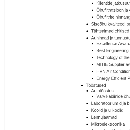
Klientide jätkusuu
Õhufiltratsioon ja
Õhufiltrite hinna
Siseõhu kvaliteedi p
Tähtsaimad ehitised 
Auhinnad ja tunnust
Excellence Award
Best Engineering 
Technology of the
MITIE Supplier a
HVN Air Condition
Energy Efficient P
Tööstused
Autotööstus
Värvikabiinide õhu
Laboratooriumid ja b
Koolid ja ülikoolid
Lennujaamad
Mikroelektroonika