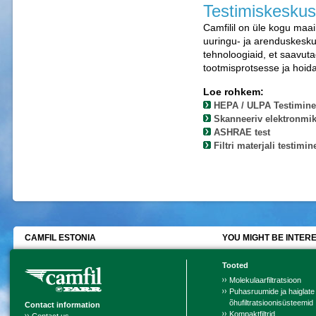
Testimiskeskus
Camfilil on üle kogu maai
uuringu- ja arenduskesk
tehnoloogiaid, et saavut
tootmisprotsesse ja hoid
Loe rohkem:
HEPA / ULPA Testimine
Skanneeriv elektronmi
ASHRAE test
Filtri materjali testimin
CAMFIL ESTONIA
YOU MIGHT BE INTERE
Tooted
Molekulaarfiltratsioon
Puhasruumide ja haiglate
õhufiltratsioonisüsteemid
Contact information
Kompaktfiltrid