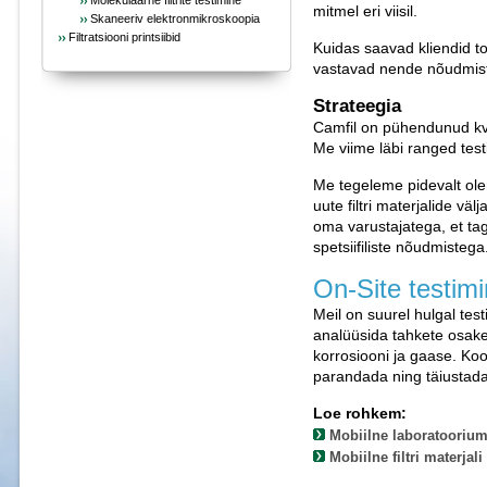
Molekulaarne filtrite testimine
mitmel eri viisil.
Skaneeriv elektronmikroskoopia
Filtratsiooni printsiibid
Kuidas saavad kliendid too
vastavad nende nõudmis
Strateegia
Camfil on pühendunud kval
Me viime läbi ranged tes
Me tegeleme pidevalt ol
uute filtri materjalide v
oma varustajatega, et ta
spetsiifiliste nõudmistega
On-Site testim
Meil on suurel hulgal tes
analüüsida tahkete osakes
korrosiooni ja gaase. Ko
parandada ning täiustada 
Loe rohkem:
Mobiilne laboratooriu
Mobiilne filtri materjal