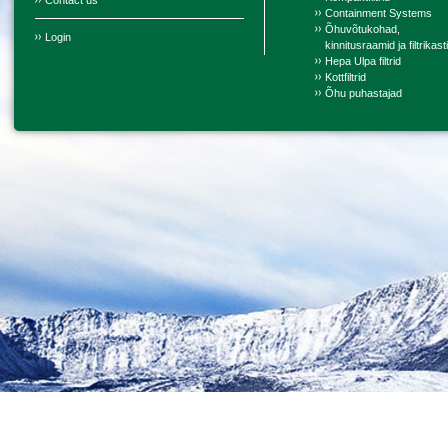
Contact us
Containment Systems
Õhuvõtukohad,
Login
kinnitusraamid ja filtrikast
Hepa Ulpa filtrid
Kottfiltrid
Õhu puhastajad