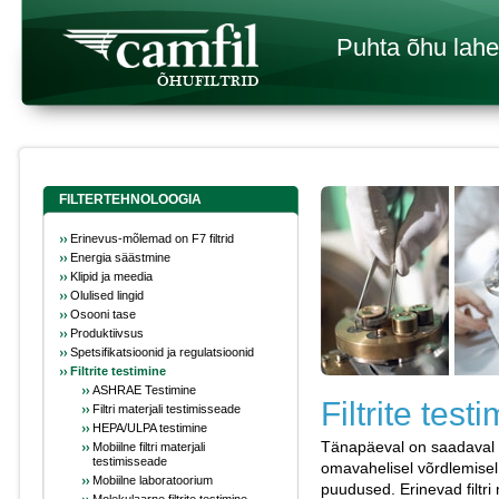
Puhta õhu lah
FILTERTEHNOLOOGIA
Erinevus-mõlemad on F7 filtrid
Energia säästmine
Klipid ja meedia
Olulised lingid
Osooni tase
Produktiivsus
Spetsifikatsioonid ja regulatsioonid
Filtrite testimine
ASHRAE Testimine
Filtrite test
Filtri materjali testimisseade
HEPA/ULPA testimine
Tänapäeval on saadaval lai
Mobiilne filtri materjali
testimisseade
omavahelisel võrdlemisel s
Mobiilne laboratoorium
puudused. Erinevad filtr