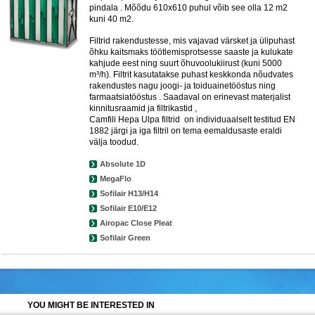
pindala . Mõõdu 610x610 puhul võib see olla 12 m2
kuni 40 m2.
Filtrid rakendustesse, mis vajavad värsket ja ülipuhast
õhku kaitsmaks töötlemisprotsesse saaste ja kulukate
kahjude eest ning suurt õhuvoolukiirust (kuni 5000
m³/h). Filtrit kasutatakse puhast keskkonda nõudvates
rakendustes nagu joogi- ja toiduainetööstus ning
farmaatsiatööstus . Saadaval on erinevast materjalist
kinnitusraamid ja filtrikastid ,
Camfili Hepa Ulpa filtrid on individuaalselt testitud EN
1882 järgi ja iga filtril on tema eemaldusaste eraldi
välja toodud.
Absolute 1D
MegaFlo
Sofilair H13/H14
Sofilair E10/E12
Airopac Close Pleat
Sofilair Green
YOU MIGHT BE INTERESTED IN