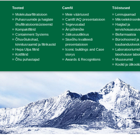
Tooted
Camfil
Tööstused
Molekulaarfiltratsioon
Meie väärtused
Lennujaamad
Puhasruumide ja haiglate
Camfil IAQ presentatsioon
Mikroelektrooni
õhufiltratsioonisüsteemid
Tegevusalad
Haiglad ja
Kompaktfiltrid
Äri põhimõte
tervishoiuasutu
Containment Systems
Jätkusuutlikkus
Biofarmaatsia
Õhuvõtukohad,
Siseõhu kvaliteedi
Büroohooned ja
kinnitusraamid ja filtrikastid
presentatsioon
kaubanduskesk
Hepa Ulpa filtrid
Iconic buildings and Case
Laboratooriumid
Kottfiltrid
storys
bioohutuse labor
Õhu puhastajad
Awards & Recognitions
Muuseumid
Koolid ja ülikooli