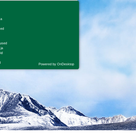
ka
sed
used
 ja
id
d
Powered by
OnDesktop