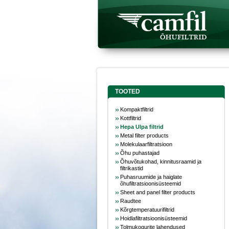
TOOTED
Kompaktfiltrid
Kottfiltrid
Hepa Ulpa filtrid
Metal filter products
Molekulaarfiltratsioon
Õhu puhastajad
Õhuvõtukohad, kinnitusraamid ja
filtrikastid
Puhasruumide ja haiglate
õhufiltratsioonisüsteemid
Sheet and panel filter products
Raudtee
Kõrgtemperatuurifiltrid
Hoidlafiltratsioonisüsteemid
Tolmukogurite lahendused