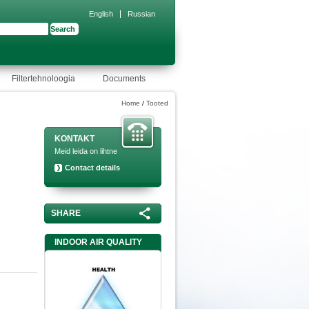
English
Russian
rch form
Filtertehnoloogia
Documents
Home
/
Tooted
KONTAKT
Meid leida on lihtne
Contact details
SHARE
INDOOR AIR QUALITY