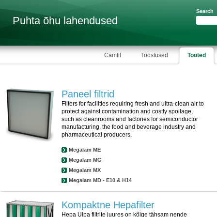
Search
Puhta õhu lahendused
Sea
Search
Camfil
Tööstused
Tooted
Paneel filtrid
Filters for facilities requiring fresh and ultra-clean air to
protect against contamination and costly spoilage,
such as cleanrooms and factories for semiconductor
manufacturing, the food and beverage industry and
pharmaceutical producers.
Megalam ME
Megalam MG
Megalam MX
Megalam MD - E10 & H14
Kompaktne Hepafilter
Hepa Ulpa filtrite juures on kõige tähsam nende