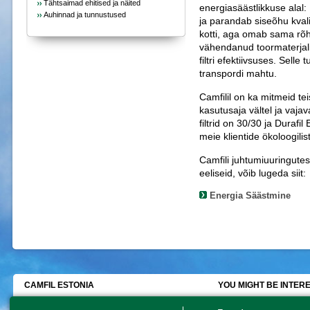
Tähtsaimad ehitised ja näited
energiasäästlikkuse alal: 
Auhinnad ja tunnustused
ja parandab siseõhu kvalit
kotti, aga omab sama rõhu
vähendanud toormaterjali
filtri efektiivsuses. Sel
transpordi mahtu.
Camfilil on ka mitmeid tei
kasutusaja vältel ja vajav
filtrid on 30/30 ja Dura
meie klientide ökoloogilist
Camfili juhtumiuuringute
eeliseid, võib lugeda siit:
Energia Säästmine
CAMFIL ESTONIA
YOU MIGHT BE INTERE