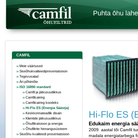
Puhta õhu lah
CAMFIL
Meie väärtused
Siseõhukvaliteedipresentatsioon
Tegevusalad
Äri põhimõte
ISO 16890 standard
Camfil ja jätkusuutlikkus
Camfilcairing
Camfilcairing koodeks
Hi-Flo ES (Energia Säästja)
Hi-Flo ES (
Keskkonnateadlik disain
Klientide jätkusuutlikkus
Edukaim energia sä
Õhufiltratsioon ja energia
Õhufiltrite hinnangusüsteem
2009. aastal tõi Camfil tu
Siseõhu kvaliteedi presentatsioon
madala energiatarbega fil