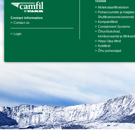
Tooted
Molekulaarfiltratsioon
Puhasruumide ja haiglate
õhufiltratsioonisüsteemid
Contact information
Kompaktfiltrid
Contact us
Containment Systems
Õhuvõtukohad,
Login
kinnitusraamid ja filtrikast
Hepa Ulpa filtrid
Kottfiltrid
Õhu puhastajad