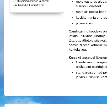
Tähtsaimad ehitised ja näited
meie vastutus globaa
Auhinnad ja tunnustused
siseõhu kvaliteet...
meie äri eetika kood
keskkonna ja ohutus
jätkuv areng
Camfilcairing koodeks on 
jätkusuutlikkuse juhataja
tütarettevõtetele piisava
soovitusi oma kohalike m
kontekstiga.
Kooskõlastatud lähene
Camfilcairing võrgus
allüksuste esindajai
standardiseeritud pr
jätkusuutlikkuse koh