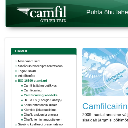
Puhta õhu lah
CAMFIL
Meie väärtused
Siseõhukvaliteedipresentatsioon
Tegevusalad
Äri põhimõte
ISO 16890 standard
Camfil ja jätkusuutlikkus
Camfilcairing
Camfilcairing koodeks
Hi-Flo ES (Energia Säästja)
Camfilcairi
Keskkonnateadlik disain
Klientide jätkusuutlikkus
2009. aastal andsime välj
Õhufiltratsioon ja energia
Õhufiltrite hinnangusüsteem
sisaldab järgmisi põhimõt
Siseõhu kvaliteedi presentatsioon