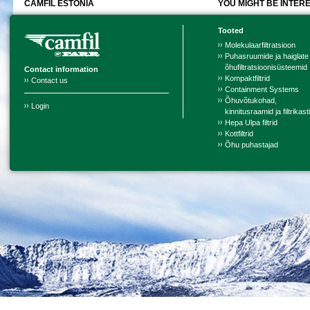
CAMFIL ESTONIA
YOU MIGHT BE INTERE
Tooted
Molekulaarfiltratsioon
Puhasruumide ja haiglate
õhufiltratsioonisüsteemid
Contact information
Kompaktfiltrid
Contact us
Containment Systems
Õhuvõtukohad,
Login
kinnitusraamid ja filtrikast
Hepa Ulpa filtrid
Kottfiltrid
Õhu puhastajad